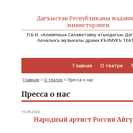
Дагъыстан Республиканы мадан
министерлиги
П.Б.И. «Алимпаша Салаватовну атындагъы Да
пачалыкъ музыкалы драма КЪУМУКЪ ТЕА
Главная
О театре
Главная
>
О театре
>
Пресса о нас
Пресса о нас
15.06.2026
Народный артист России Айг