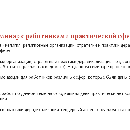
минар с работниками практической сф
 «Религия, религиозные организации, стратегии и практики дер
сферы.
ые организации, стратегии и практики дерадикализации: гендер
аботников различных ведомств). На данном семинаре прошло об
омендации для работников различных сфер, которые были даны
 работ по данной теме на сегодняшний день практически нет 
нии.
и и практики дерадикализации: гендерный аспект» реализуется п