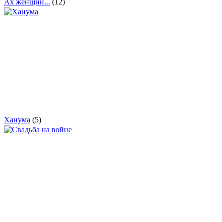
Ах женщин...
(12)
Ханума
(5)