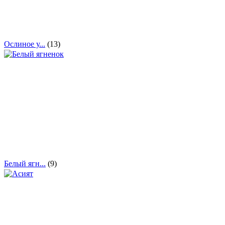
Ослиное у...
(13)
Белый ягн...
(9)