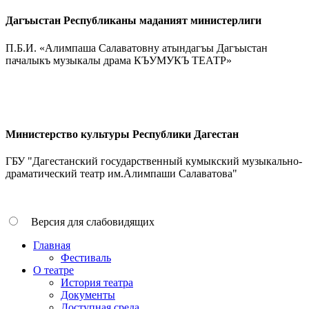
Дагъыстан Республиканы маданият министерлиги
П.Б.И. «Алимпаша Салаватовну атындагъы Дагъыстан
пачалыкъ музыкалы драма КЪУМУКЪ ТЕАТР»
Министерство культуры Республики Дагестан
ГБУ "Дагестанский государственный кумыкский музыкально-
драматический театр им.Алимпаши Салаватова"
Версия для слабовидящих
Главная
Фестиваль
О театре
История театра
Документы
Доступная среда