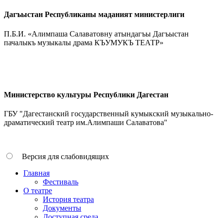
Дагъыстан Республиканы маданият министерлиги
П.Б.И. «Алимпаша Салаватовну атындагъы Дагъыстан
пачалыкъ музыкалы драма КЪУМУКЪ ТЕАТР»
Министерство культуры Республики Дагестан
ГБУ "Дагестанский государственный кумыкский музыкально-
драматический театр им.Алимпаши Салаватова"
Версия для слабовидящих
Главная
Фестиваль
О театре
История театра
Документы
Доступная среда