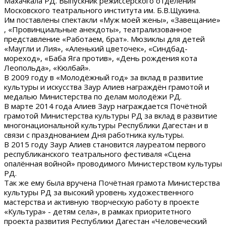
Махачкала РД. Выпускник режиссёрского отделения
Московского театрального института им. Б.В.Щукина.
Им поставлены спектакли «Муж моей жены», «Завещание»
, «Провинциальные анекдоты», театрализованное
представление «Работаем, брат». Мюзиклы для детей
«Маугли и Лия», «Аленький цветочек», «Синдбад-
мореход», «Баба Яга против», «День рождения кота
Леопольда», «Кюлбай».
В 2009 году в «Молодёжный год» за вклад в развитие
культуры и искусства Заур Алиев награждён грамотой и
медалью Министерства по делам молодёжи РД.
В марте 2014 года Алиев Заур награждается Почётной
грамотой Министерства культуры РД за вклад в развитие
многонациональной культуры Республики Дагестан и в
связи с празднованием Дня работника культуры.
В 2015 году Заур Алиев становится лауреатом первого
республиканского театрального фестиваля «Сцена
опалённая войной» проводимого Министерством культуры
РД.
Так же ему была вручена Почётная грамота Министерства
культуры РД за высокий уровень художественного
мастерства и активную творческую работу в проекте
«Культура» - детям села», в рамках приоритетного
проекта развития Республики Дагестан «Человеческий