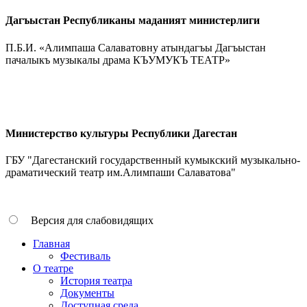
Дагъыстан Республиканы маданият министерлиги
П.Б.И. «Алимпаша Салаватовну атындагъы Дагъыстан
пачалыкъ музыкалы драма КЪУМУКЪ ТЕАТР»
Министерство культуры Республики Дагестан
ГБУ "Дагестанский государственный кумыкский музыкально-
драматический театр им.Алимпаши Салаватова"
Версия для слабовидящих
Главная
Фестиваль
О театре
История театра
Документы
Доступная среда