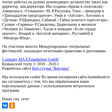
театре работал на разных руководящих должностях таких как
директор, зам.директора. Им созданы образы в спектаклях:
Амирхана в «Гульжанат» М.-Р.Расулова, Улин – прокурор в
«Тринадцатом председателе», Умав в «Айгази», Антонио в
«Дуэнья» Р.Щеридана, Сабанай «Тайна золотого портсигара»,
Салман «Горянка» Р.Гамзатова, Цирюльник в мюзикле
«Человек из Ламанчи», Хасан в комедии «Если сердце
захочет», Нищий в «Богатой женщине», Рустамбей в
«Мешеди-Ибад».
Он участник многих Международных театральных
фестивалей, награжден почетными грамотами и дипломами.
Company MAXXmarketing GmbH
Кумыкский театр © 2010 - 2026 г.
Разработка сайта
Веб-студия "Вердана"
Мы используем cookie Во время посещения сайта kumukteatr.ru
вы соглашаетесь с тем, что мы обрабатываем ваши
персональные данные с использованием метрических
программ.
Наши соц. сети: