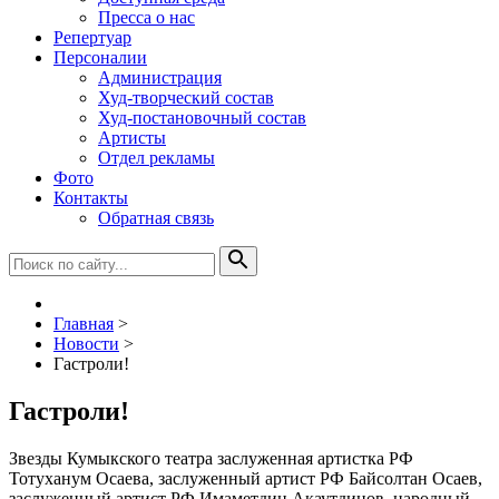
Пресса о нас
Репертуар
Персоналии
Администрация
Худ-творческий состав
Худ-постановочный состав
Артисты
Отдел рекламы
Фото
Контакты
Обратная связь
Главная
>
Новости
>
Гастроли!
Гастроли!
Звезды Кумыкского театра заслуженная артистка РФ
Тотуханум Осаева, заслуженный артист РФ Байсолтан Осаев,
заслуженный артист РФ Имаметдин Акаутдинов, народный