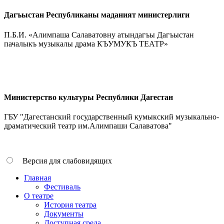
Дагъыстан Республиканы маданият министерлиги
П.Б.И. «Алимпаша Салаватовну атындагъы Дагъыстан
пачалыкъ музыкалы драма КЪУМУКЪ ТЕАТР»
Министерство культуры Республики Дагестан
ГБУ "Дагестанский государственный кумыкский музыкально-
драматический театр им.Алимпаши Салаватова"
Версия для слабовидящих
Главная
Фестиваль
О театре
История театра
Документы
Доступная среда