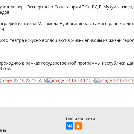
 эксперт Экспертного Совета при АТК в РД Г. Мухумагазиев, 
едов.
ографий из жизни Магомеда Нурбагандова с самого раннего дет
ии.
ского театра искусно воплощают в жизнь эпизоды из жизни геро
 проходило в рамках государственной программы Республики Да
3 год.
Наши соц. сети:
u вы