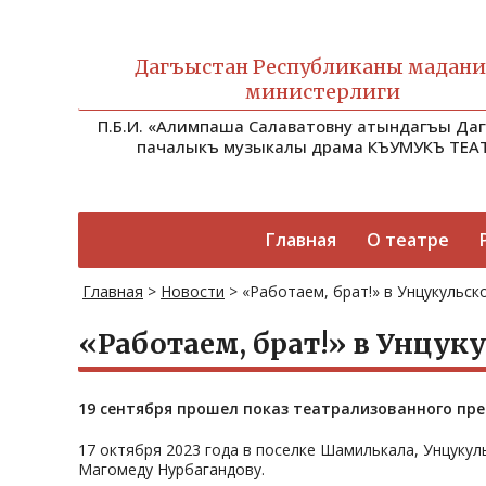
Дагъыстан Республиканы мадан
министерлиги
П.Б.И. «Алимпаша Салаватовну атындагъы Да
пачалыкъ музыкалы драма КЪУМУКЪ ТЕА
Главная
О театре
Главная
>
Новости
>
«Работаем, брат!» в Унцукульск
«Работаем, брат!» в Унцук
19 сентября прошел показ театрализованного пре
17 октября 2023 года в поселке Шамилькала, Унцуку
Магомеду Нурбагандову.