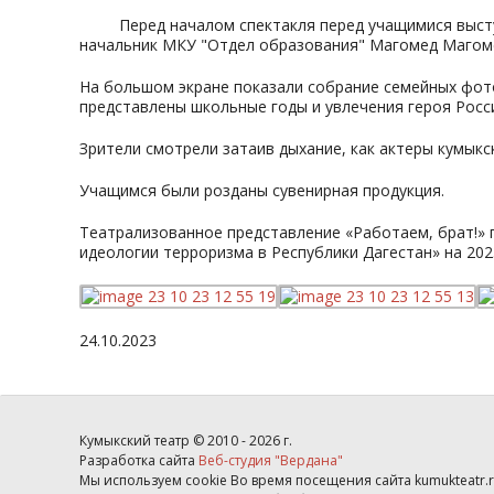
Перед началом спектакля перед учащимися выступил
начальник МКУ "Отдел образования" Магомед Магом
На большом экране показали собрание семейных фот
представлены школьные годы и увлечения героя Росс
Зрители смотрели затаив дыхание, как актеры кумык
Учащимся были розданы сувенирная продукция.
Театрализованное представление «Работаем, брат!»
идеологии терроризма в Республики Дагестан» на 202
24.10.2023
Кумыкский театр © 2010 - 2026 г.
Разработка сайта
Веб-студия "Вердана"
Мы используем cookie Во время посещения сайта kumukteatr.r