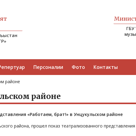
ият
Минист
ГБУ
музы
гъыстан
ТР»
Репертуар
Персоналии
Фото
Контакты
ом районе
ульском районе
дставления «Работаем, брат!» в Унцукульском районе
льского района, прошел показ театрализованного представления