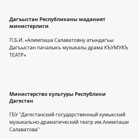
Дагъыстан Республиканы маданият
министерлиги
П.Б.И. «Алимпаша Салаватовну атындагъы
Дагъыстан пачалыкъ музыкалы драма КЪУМУКЪ
ТЕАТР»
Министерство культуры Республики
Дагестан
ГБУ "Дагестанский государственный кумыкский
музыкально-драматический театр им.Алимпаши
Салаватова"