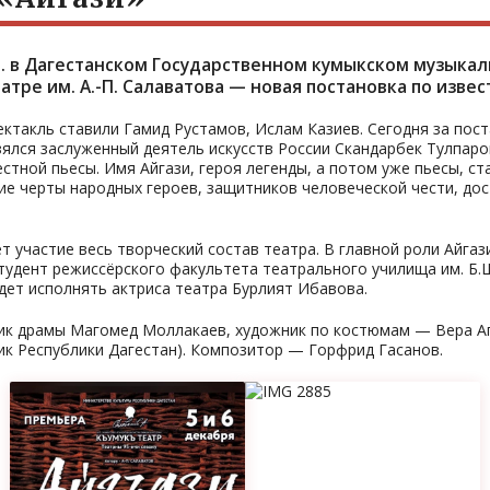
 ч. в Дагестанском Государственном кумыкском музыкал
тре им. А.-П. Салаватова — новая постановка по извес
ектакль ставили Гамид Рустамов, Ислам Казиев. Сегодня за пос
зялся заслуженный деятель искусств России Скандарбек Тулпаро
стной пьесы. Имя Айгази, героя легенды, а потом уже пьесы, с
ие черты народных героев, защитников человеческой чести, до
т участие весь творческий состав театра. В главной роли Айгаз
тудент режиссёрского факультета театрального училища им. Б.
дет исполнять актриса театра Бурлият Ибавова.
ик драмы Магомед Моллакаев, художник по костюмам — Вера А
ик Республики Дагестан). Композитор — Горфрид Гасанов.