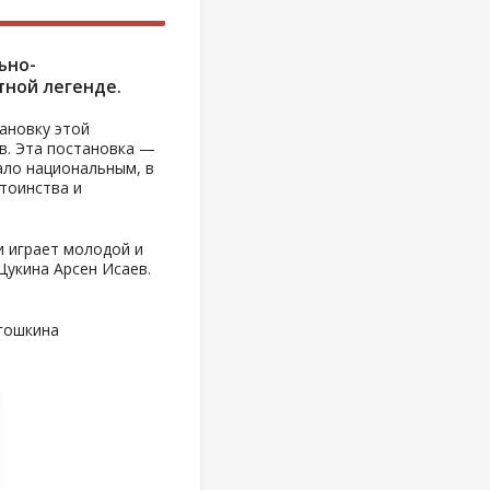
ьно-
тной легенде.
тановку этой
в. Эта постановка —
тало национальным, в
стоинства и
и играет молодой и
Щукина Арсен Исаев.
гошкина