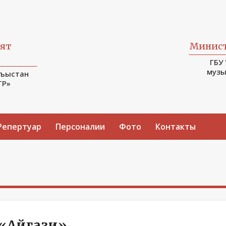
ият
Минист
ГБУ
музы
гъыстан
ТР»
Репертуар
Персоналии
Фото
Контакты
«Айгази»