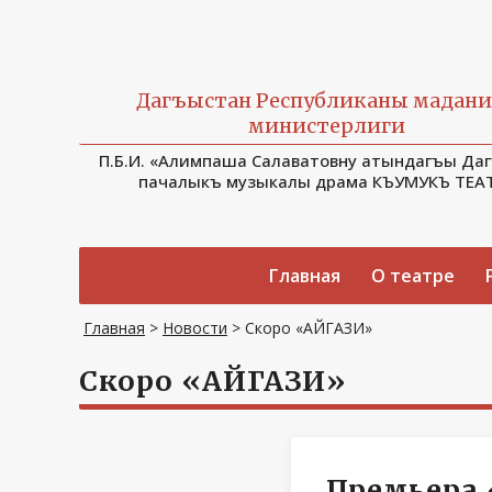
Дагъыстан Республиканы мадан
министерлиги
П.Б.И. «Алимпаша Салаватовну атындагъы Да
пачалыкъ музыкалы драма КЪУМУКЪ ТЕА
Главная
О театре
Главная
>
Новости
>
Скоро «АЙГАЗИ»
Скоро «АЙГАЗИ»
Премьера 